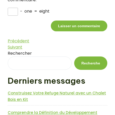
−
one
=
eight
Navigation
Article
Précédent
précédent
Article
Suivant
de
suivant
Rechercher
l’article
Recherche
Derniers messages
Construisez Votre Refuge Naturel avec un Chalet
Bois en Kit
Comprendre la Définition du Développement