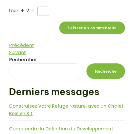
four
+
2
=
Navigation
Article
Précédent
précédent
Article
Suivant
de
suivant
Rechercher
l’article
Recherche
Derniers messages
Construisez Votre Refuge Naturel avec un Chalet
Bois en Kit
Comprendre la Définition du Développement