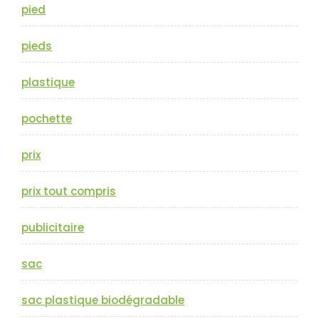
pied
pieds
plastique
pochette
prix
prix tout compris
publicitaire
sac
sac plastique biodégradable