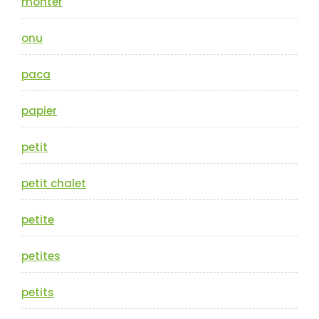
monter
onu
paca
papier
petit
petit chalet
petite
petites
petits