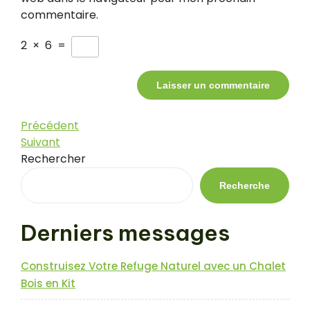
commentaire.
2
×
6
=
Navigation
Article
Précédent
précédent
Article
Suivant
de
suivant
Rechercher
l’article
Recherche
Derniers messages
Construisez Votre Refuge Naturel avec un Chalet
Bois en Kit