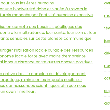
pour tous les êtres humains.
avr
er une biodiversité riche et variée à travers le
urels menacés par l’activité humaine excessive
ma
rise en compte des besoins spécifiques des
fév
ntre la maltraitance, leur santé, leur soin et leur
ivants sensibles sur cette planète commune que
jan
rager l’utilisation locale durable des ressources
dé
conomie locale forte avec moins d’empreinte
al longue distance entre autres choses positives
no
he active dans le domaine du développement
oc
énergétique, minimiser les impacts nocifs sur
os connaissances scientifiques afin que nous
se
un avenir meilleur..
ao