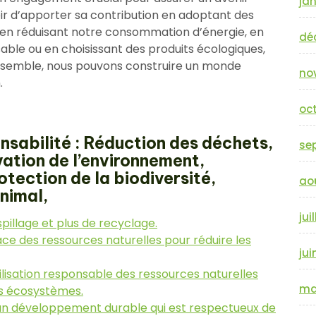
jan
ir d’apporter sa contribution en adoptant des
t en réduisant notre consommation d’énergie, en
dé
ble ou en choisissant des produits écologiques,
 Ensemble, nous pouvons construire un monde
no
.
oc
nsabilité : Réduction des déchets,
se
ation de l’environnement,
tection de la biodiversité,
ao
nimal,
jui
illage et plus de recyclage.
ace des ressources naturelles pour réduire les
jui
lisation responsable des ressources naturelles
ma
es écosystèmes.
un développement durable qui est respectueux de