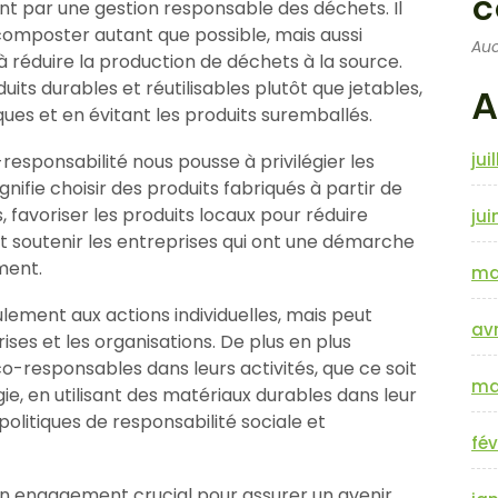
c
nt par une gestion responsable des déchets. Il
composter autant que possible, mais aussi
Auc
 réduire la production de déchets à la source.
duits durables et réutilisables plutôt que jetables,
A
es et en évitant les produits suremballés.
jui
esponsabilité nous pousse à privilégier les
gnifie choisir des produits fabriqués à partir de
favoriser les produits locaux pour réduire
jui
et soutenir les entreprises qui ont une démarche
ment.
ma
ulement aux actions individuelles, mais peut
avr
es et les organisations. De plus en plus
o-responsables dans leurs activités, que ce soit
ma
e, en utilisant des matériaux durables dans leur
olitiques de responsabilité sociale et
fév
 un engagement crucial pour assurer un avenir