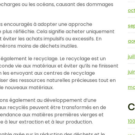
 décharges ou les océans, causant des dommages
oc
s encouragés à adopter une approche
se
lus réfléchie. Cela signifie acheter uniquement
éviter les achats impulsifs ou excessifs. En
ao
érons moins de déchets inutiles.
jui
 également le recyclage. Le recyclage est un
nde vie aux matériaux et éviter qu’ils ne finissent
jui
n les envoyant aux centres de recyclage
ser des ressources naturelles précieuses tout en
n de nouveaux matériaux.
ma
cipons également au développement d’une
C
iaux recyclés peuvent être transformés en de
épendance aux matières premières vierges et
10
à leur extraction et à leur production.
le axée sur la réduction des déchets et le