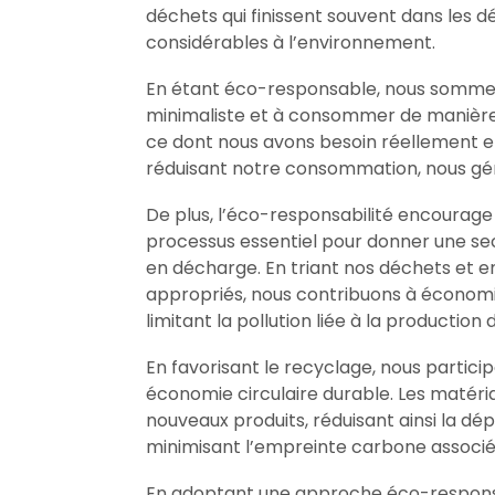
déchets qui finissent souvent dans les
considérables à l’environnement.
En étant éco-responsable, nous somme
minimaliste et à consommer de manière p
ce dont nous avons besoin réellement et 
réduisant notre consommation, nous gén
De plus, l’éco-responsabilité encourage
processus essentiel pour donner une seco
en décharge. En triant nos déchets et e
appropriés, nous contribuons à économi
limitant la pollution liée à la productio
En favorisant le recyclage, nous parti
économie circulaire durable. Les matér
nouveaux produits, réduisant ainsi la d
minimisant l’empreinte carbone associée 
En adoptant une approche éco-responsab