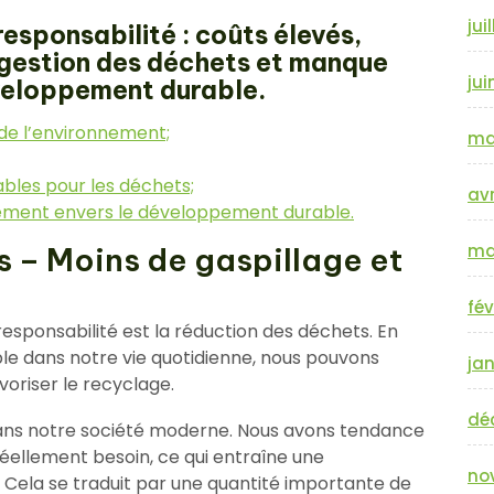
jui
responsabilité : coûts élevés,
de gestion des déchets et manque
jui
veloppement durable.
de l’environnement;
ma
rables pour les déchets;
avr
gement envers le développement durable.
ma
 – Moins de gaspillage et
fév
esponsabilité est la réduction des déchets. En
 dans notre vie quotidienne, nous pouvons
jan
voriser le recyclage.
dé
dans notre société moderne. Nous avons tendance
éellement besoin, ce qui entraîne une
no
Cela se traduit par une quantité importante de