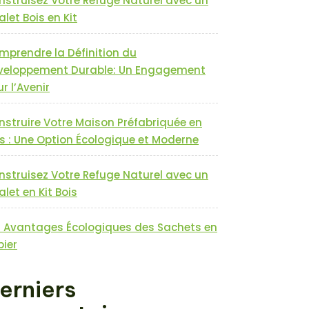
nstruisez Votre Refuge Naturel avec un
let Bois en Kit
mprendre la Définition du
veloppement Durable: Un Engagement
r l’Avenir
nstruire Votre Maison Préfabriquée en
s : Une Option Écologique et Moderne
nstruisez Votre Refuge Naturel avec un
let en Kit Bois
s Avantages Écologiques des Sachets en
pier
erniers