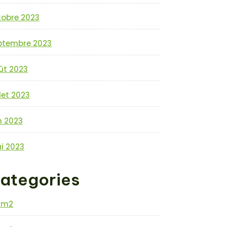
tobre 2023
ptembre 2023
ût 2023
llet 2023
n 2023
i 2023
ategories
0m2