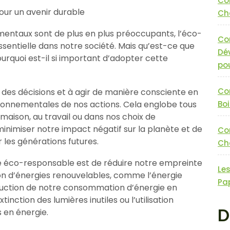
Co
our un avenir durable
Cha
entaux sont de plus en plus préoccupants, l’éco-
Co
sentielle dans notre société. Mais qu’est-ce que
Dé
urquoi est-il si important d’adopter cette
pou
Co
 des décisions et à agir de manière consciente en
nnementales de nos actions. Cela englobe tous
Boi
a maison, au travail ou dans nos choix de
inimiser notre impact négatif sur la planète et de
Co
 les générations futures.
Cha
re éco-responsable est de réduire notre empreinte
Le
ion d’énergies renouvelables, comme l’énergie
Pa
éduction de notre consommation d’énergie en
inction des lumières inutiles ou l’utilisation
D
 en énergie.