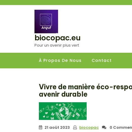
Aller
au
contenu
biocopac.eu
Pour un avenir plus vert
À Propos De Nous
Contact
Vivre de manière éco-respo
avenir durable
21 août 2023
biocopac
0 Comment