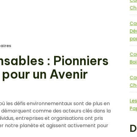
Co
Cha
Co
Dé
pou
aires
Co
ables : Pionniers
Boi
pour un Avenir
Co
Cha
Le
ù les défis environnementaux sont de plus en
Pa
se démarquent comme des acteurs clés dans la
ividus, entreprises et organisations ont pris
r notre planète et agissent activement pour
D