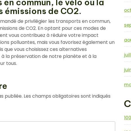
s en commun, le vélo ou la
es émissions de CO2.
oc
mmandé de privilégier les transports en commun,
se
 émissions de CO2. En optant pour ces modes de
nt vous contribuez à réduire votre impact
ao
ions polluantes, mais vous favorisez également un
is que vous choisissez ces alternatives
jui
à la préservation de notre planète et à la
ur tous.
jui
re
ma
s publiée.
Les champs obligatoires sont indiqués
C
10