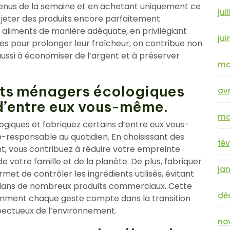
menus de la semaine et en achetant uniquement ce
jui
de jeter des produits encore parfaitement
aliments de manière adéquate, en privilégiant
jui
 pour prolonger leur fraîcheur, on contribue non
aussi à économiser de l’argent et à préserver
ma
its ménagers écologiques
avr
 d’entre eux vous-même.
ma
giques et fabriquez certains d’entre eux vous-
responsable au quotidien. En choisissant des
fév
t, vous contribuez à réduire votre empreinte
 votre famille et de la planète. De plus, fabriquer
jan
t de contrôler les ingrédients utilisés, évitant
 dans de nombreux produits commerciaux. Cette
dé
omment chaque geste compte dans la transition
spectueux de l’environnement.
no