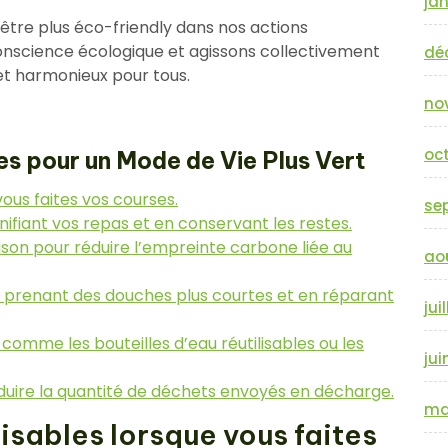
jan
être plus éco-friendly dans nos actions
onscience écologique et agissons collectivement
dé
et harmonieux pour tous.
no
oc
s pour un Mode de Vie Plus Vert
 vous faites vos courses.
se
anifiant vos repas et en conservant les restes.
saison pour réduire l’empreinte carbone liée au
ao
 prenant des douches plus courtes et en réparant
jui
comme les bouteilles d’eau réutilisables ou les
jui
duire la quantité de déchets envoyés en décharge.
ma
lisables lorsque vous faites