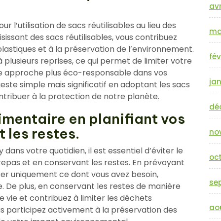
avr
r l’utilisation de sacs réutilisables au lieu des
ma
sissant des sacs réutilisables, vous contribuez
lastiques et à la préservation de l’environnement.
fév
 plusieurs reprises, ce qui permet de limiter votre
e approche plus éco-responsable dans vos
jan
ste simple mais significatif en adoptant les sacs
ntribuer à la protection de notre planète.
dé
limentaire en planifiant vos
 les restes.
no
ans votre quotidien, il est essentiel d’éviter le
oc
 repas et en conservant les restes. En prévoyant
ter uniquement ce dont vous avez besoin,
se
re. De plus, en conservant les restes de manière
 vie et contribuez à limiter les déchets
ao
ous participez activement à la préservation des