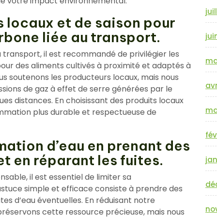
 de votre impact environnemental.
jui
ts locaux et de saison pour
rbone liée au transport.
jui
 transport, il est recommandé de privilégier les
ma
pour des aliments cultivés à proximité et adaptés à
us soutenons les producteurs locaux, mais nous
avr
ssions de gaz à effet de serre générées par le
es distances. En choisissant des produits locaux
ma
ommation plus durable et respectueuse de
fév
mation d’eau en prenant des
t en réparant les fuites.
jan
ble, il est essentiel de limiter sa
dé
stuce simple et efficace consiste à prendre des
ites d’eau éventuelles. En réduisant notre
no
s préservons cette ressource précieuse, mais nous