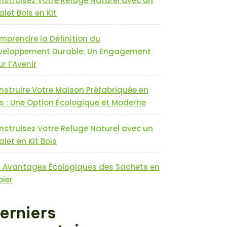
nstruisez Votre Refuge Naturel avec un
let Bois en Kit
mprendre la Définition du
veloppement Durable: Un Engagement
r l’Avenir
nstruire Votre Maison Préfabriquée en
s : Une Option Écologique et Moderne
nstruisez Votre Refuge Naturel avec un
let en Kit Bois
s Avantages Écologiques des Sachets en
pier
erniers