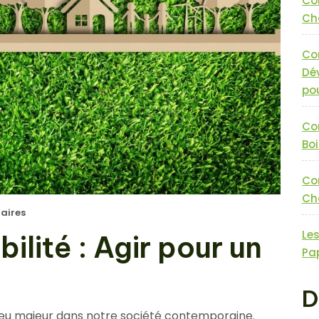
Co
Cha
Co
Dé
pou
Co
Boi
Co
Cha
aires
Le
lité : Agir pour un
Pa
D
jeu majeur dans notre société contemporaine.