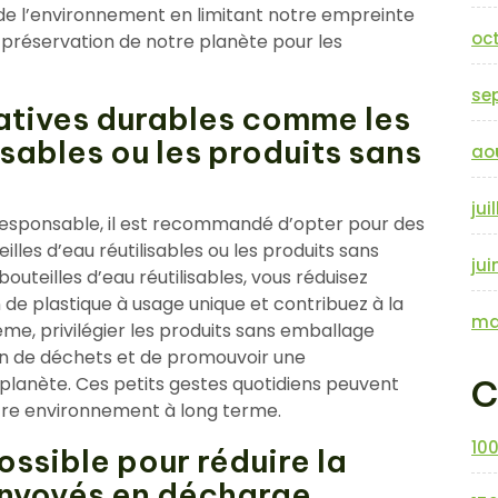
de l’environnement en limitant notre empreinte
oc
préservation de notre planète pour les
se
atives durables comme les
isables ou les produits sans
ao
jui
esponsable, il est recommandé d’opter pour des
illes d’eau réutilisables ou les produits sans
jui
outeilles d’eau réutilisables, vous réduisez
 plastique à usage unique et contribuez à la
ma
e, privilégier les produits sans emballage
on de déchets et de promouvoir une
C
lanète. Ces petits gestes quotidiens peuvent
notre environnement à long terme.
10
ssible pour réduire la
envoyés en décharge.