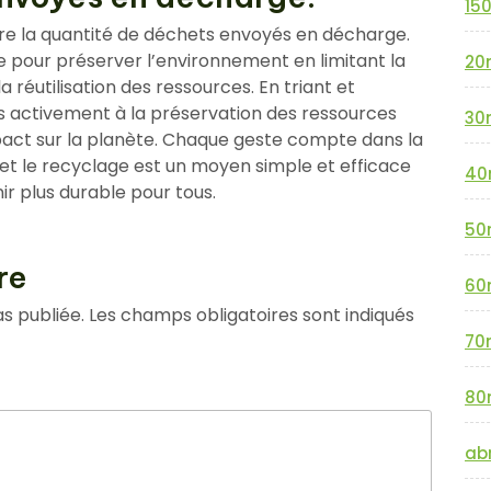
15
ire la quantité de déchets envoyés en décharge.
e pour préserver l’environnement en limitant la
20
 réutilisation des ressources. En triant et
s activement à la préservation des ressources
30
mpact sur la planète. Chaque geste compte dans la
e, et le recyclage est un moyen simple et efficace
40
ir plus durable pour tous.
50
re
60
s publiée.
Les champs obligatoires sont indiqués
70
80
abr