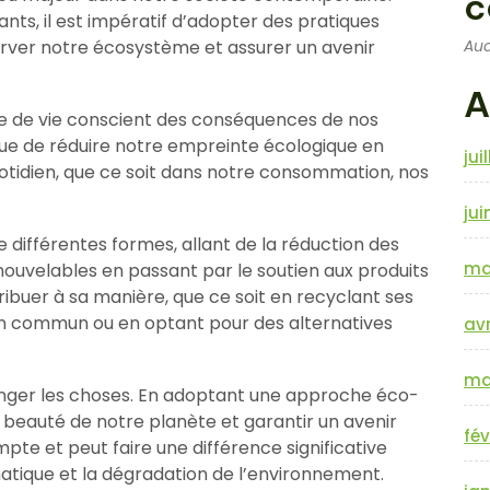
c
ts, il est impératif d’adopter des pratiques
Auc
rver notre écosystème et assurer un avenir
A
de de vie conscient des conséquences de nos
que de réduire notre empreinte écologique en
jui
otidien, que ce soit dans notre consommation, nos
jui
 différentes formes, allant de la réduction des
ma
ouvelables en passant par le soutien aux produits
ibuer à sa manière, que ce soit en recyclant ses
 en commun ou en optant pour des alternatives
avr
ma
anger les choses. En adoptant une approche éco-
beauté de notre planète et garantir un avenir
fév
pte et peut faire une différence significative
atique et la dégradation de l’environnement.