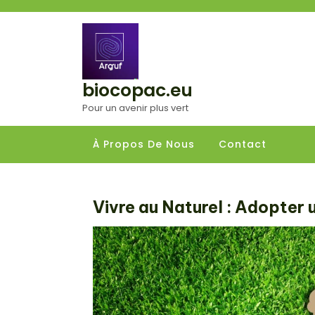
Aller
au
contenu
biocopac.eu
Pour un avenir plus vert
À Propos De Nous
Contact
Vivre au Naturel : Adopter 