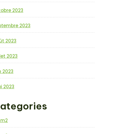
tobre 2023
ptembre 2023
ût 2023
llet 2023
n 2023
i 2023
ategories
0m2