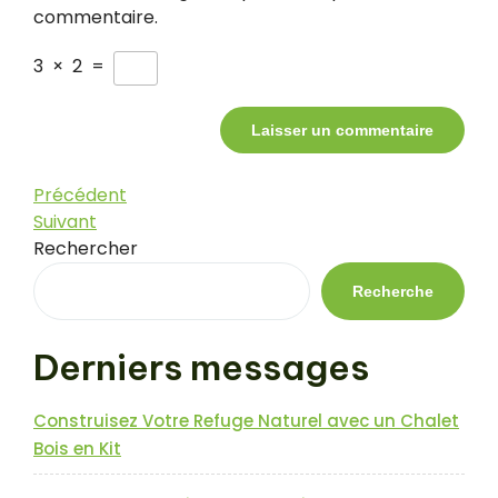
commentaire.
3
×
2
=
Navigation
Article
Précédent
précédent
Article
Suivant
de
suivant
Rechercher
l’article
Recherche
Derniers messages
Construisez Votre Refuge Naturel avec un Chalet
Bois en Kit