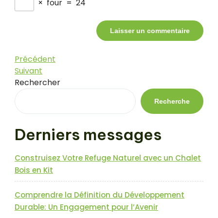
×
four
=
24
Navigation
Article
Précédent
précédent
Article
Suivant
de
suivant
Rechercher
l’article
Recherche
Derniers messages
Construisez Votre Refuge Naturel avec un Chalet
Bois en Kit
Comprendre la Définition du Développement
Durable: Un Engagement pour l’Avenir