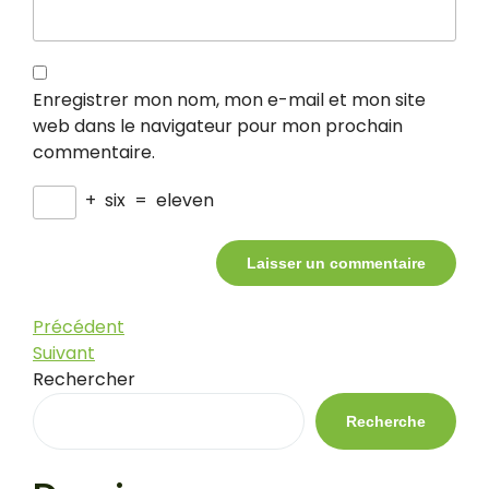
Enregistrer mon nom, mon e-mail et mon site
web dans le navigateur pour mon prochain
commentaire.
+
six
=
eleven
Navigation
Article
Précédent
précédent
Article
Suivant
de
suivant
Rechercher
l’article
Recherche