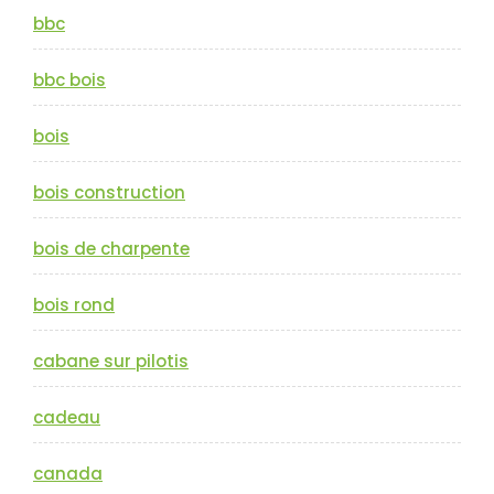
bbc
bbc bois
bois
bois construction
bois de charpente
bois rond
cabane sur pilotis
cadeau
canada