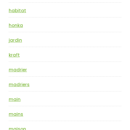
habitat
honka
jardin
kraft
madrier
madriers
main
mains
maison