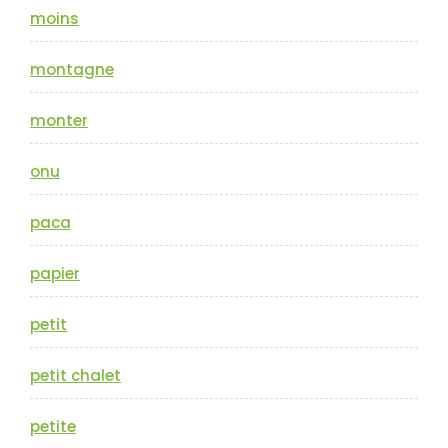
moins
montagne
monter
onu
paca
papier
petit
petit chalet
petite