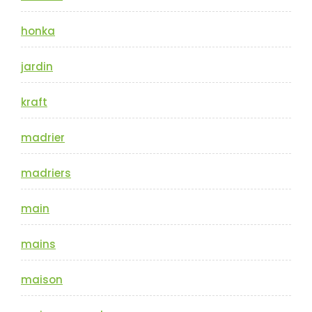
honka
jardin
kraft
madrier
madriers
main
mains
maison