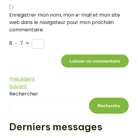
Enregistrer mon nom, mon e-mail et mon site
web dans le navigateur pour mon prochain
commentaire.
8
−
7
=
Navigation
Article
Précédent
précédent
Article
Suivant
de
suivant
Rechercher
l’article
Recherche
Derniers messages