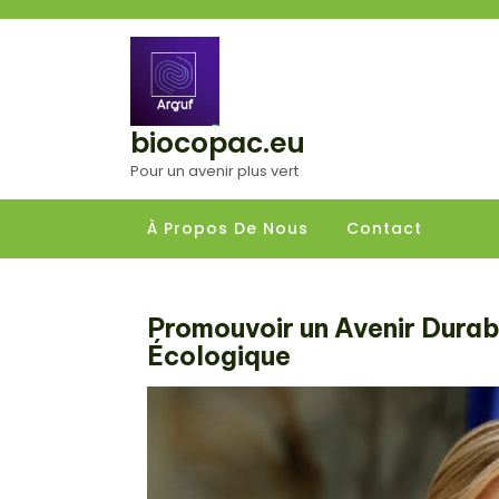
Aller
au
contenu
biocopac.eu
Pour un avenir plus vert
À Propos De Nous
Contact
Promouvoir un Avenir Durable
Écologique