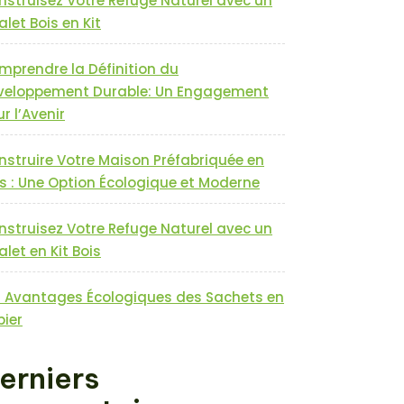
nstruisez Votre Refuge Naturel avec un
let Bois en Kit
mprendre la Définition du
veloppement Durable: Un Engagement
r l’Avenir
nstruire Votre Maison Préfabriquée en
s : Une Option Écologique et Moderne
nstruisez Votre Refuge Naturel avec un
let en Kit Bois
s Avantages Écologiques des Sachets en
pier
erniers