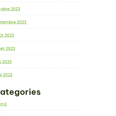
tobre 2023
ptembre 2023
ût 2023
llet 2023
n 2023
i 2023
ategories
0m2