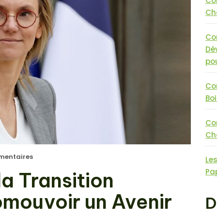
Co
Cha
Co
Dé
pou
Co
Boi
Co
Cha
entaires
Le
Pa
la Transition
omouvoir un Avenir
D