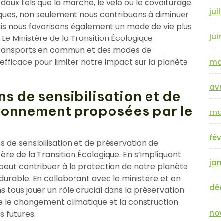
x tels que la marche, le vélo ou le covoiturage.
jui
iques, non seulement nous contribuons à diminuer
mais nous favorisons également un mode de vie plus
jui
Le Ministère de la Transition Écologique
 transports en commun et des modes de
icace pour limiter notre impact sur la planète
ma
avr
ns de sensibilisation et de
ironnement proposées par le
ma
fév
ns de sensibilisation et de préservation de
re de la Transition Écologique. En s’impliquant
jan
 peut contribuer à la protection de notre planète
durable. En collaborant avec le ministère et en
dé
 tous jouer un rôle crucial dans la préservation
re le changement climatique et la construction
no
s futures.