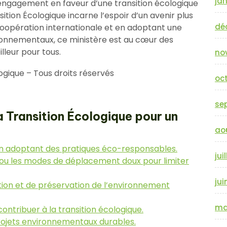
jan
engagement en faveur d’une transition écologique
nsition Écologique incarne l’espoir d’un avenir plus
dé
coopération internationale et en adoptant une
ironnementaux, ce ministère est au cœur des
lleur pour tous.
no
logique – Tous droits réservés
oc
se
la Transition Écologique pour un
ao
n adoptant des pratiques éco-responsables.
jui
 ou les modes de déplacement doux pour limiter
jui
sation et de préservation de l’environnement
ma
ontribuer à la transition écologique.
s projets environnementaux durables.