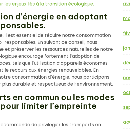
avr
les enjeux liés à la transition écologique.
ion d’énergie en adoptant
ma
sponsables.
fév
ue, il est essentiel de réduire notre consommation
-responsables. En suivant ce conseil, nous
jan
e et préserver les ressources naturelles de notre
Écologique encourage fortement l’adoption de
dé
s, tels que l’utilisation d’appareils économes
 et le recours aux énergies renouvelables. En
notre consommation d’énergie, nous participons
no
r plus durable et respectueux de l’environnement.
oc
ports en commun ou les modes
our limiter l’empreinte
se
ao
t recommandé de privilégier les transports en