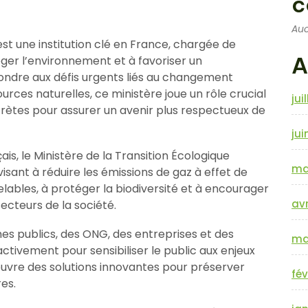
c
Auc
est une institution clé en France, chargée de
A
éger l’environnement et à favoriser un
ndre aux défis urgents liés au changement
urces naturelles, ce ministère joue un rôle crucial
jui
ètes pour assurer un avenir plus respectueux de
jui
is, le Ministère de la Transition Écologique
ma
visant à réduire les émissions de gaz à effet de
lables, à protéger la biodiversité et à encourager
avr
ecteurs de la société.
es publics, des ONG, des entreprises et des
ma
activement pour sensibiliser le public aux enjeux
vre des solutions innovantes pour préserver
fév
es.