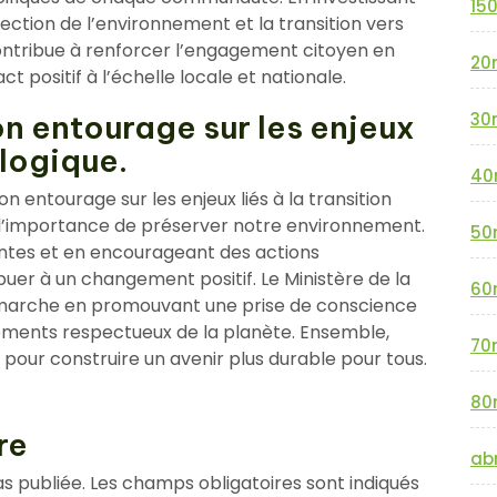
15
ection de l’environnement et la transition vers
ontribue à renforcer l’engagement citoyen en
20
ct positif à l’échelle locale et nationale.
30
on entourage sur les enjeux
ologique.
40
on entourage sur les enjeux liés à la transition
à l’importance de préserver notre environnement.
50
ntes et en encourageant des actions
uer à un changement positif. Le Ministère de la
60
démarche en promouvant une prise de conscience
tements respectueux de la planète. Ensemble,
70
our construire un avenir plus durable pour tous.
80
re
abr
s publiée.
Les champs obligatoires sont indiqués