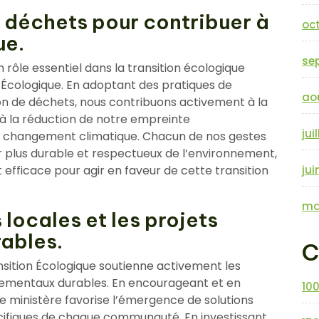
s déchets pour contribuer à
oc
ue.
se
 rôle essentiel dans la transition écologique
n Écologique. En adoptant des pratiques de
ao
on de déchets, nous contribuons activement à la
 à la réduction de notre empreinte
jui
le changement climatique. Chacun de nos gestes
r plus durable et respectueux de l’environnement,
jui
efficace pour agir en faveur de cette transition
ma
s locales et les projets
ables.
C
ransition Écologique soutienne activement les
onnementaux durables. En encourageant et en
10
, le ministère favorise l’émergence de solutions
cifiques de chaque communauté. En investissant