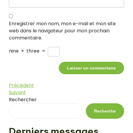
Enregistrer mon nom, mon e-mail et mon site
web dans le navigateur pour mon prochain
commentaire.
nine
×
three
=
Navigation
Article
Précédent
précédent
Article
Suivant
de
suivant
Rechercher
l’article
Recherche
Derniers messages