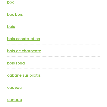
bbc
bbc bois
bois
bois construction
bois de charpente
bois rond
cabane sur pilotis
cadeau
canada