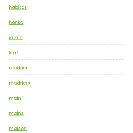
habitat
honka
jardin
kraft
madrier
madriers
main
mains
maison