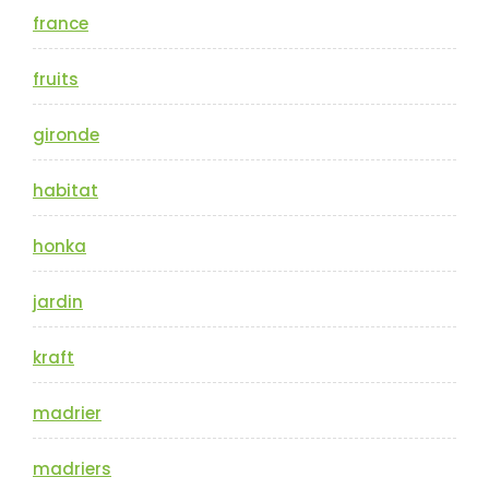
france
fruits
gironde
habitat
honka
jardin
kraft
madrier
madriers