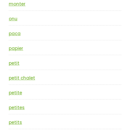
monter
onu
paca
papier
petit
petit chalet
petite
petites
petits