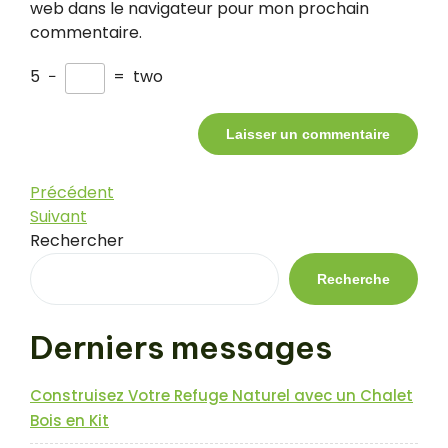
web dans le navigateur pour mon prochain
commentaire.
5
−
=
two
Navigation
Article
Précédent
précédent
Article
Suivant
de
suivant
Rechercher
l’article
Recherche
Derniers messages
Construisez Votre Refuge Naturel avec un Chalet
Bois en Kit