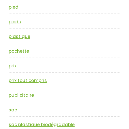
pied
pieds
plastique
pochette
prix
prix tout compris
publicitaire
sac
sac plastique biodégradable