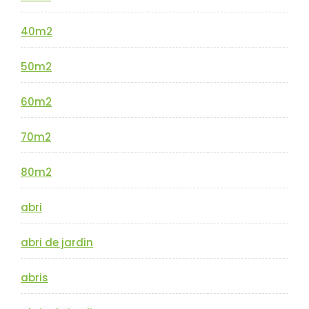
40m2
50m2
60m2
70m2
80m2
abri
abri de jardin
abris