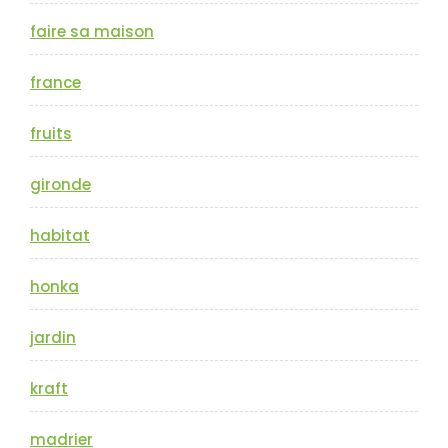
faire sa maison
france
fruits
gironde
habitat
honka
jardin
kraft
madrier