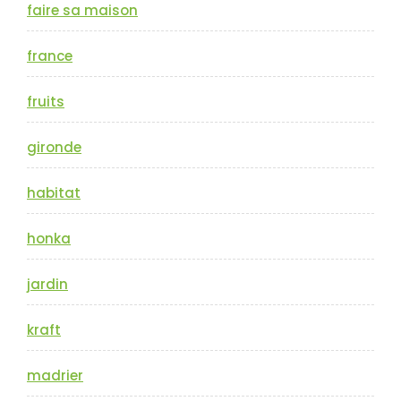
faire sa maison
france
fruits
gironde
habitat
honka
jardin
kraft
madrier