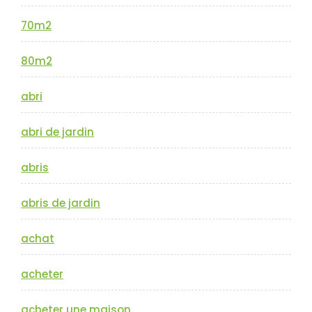
70m2
80m2
abri
abri de jardin
abris
abris de jardin
achat
acheter
acheter une maison