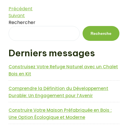
Navigation
Article
Précédent
précédent
Article
Suivant
de
suivant
Rechercher
l’article
Recherche
Derniers messages
Construisez Votre Refuge Naturel avec un Chalet
Bois en Kit
Comprendre la Définition du Développement
Durable: Un Engagement pour l’Avenir
Construire Votre Maison Préfabriquée en Bois :
Une Option Écologique et Moderne