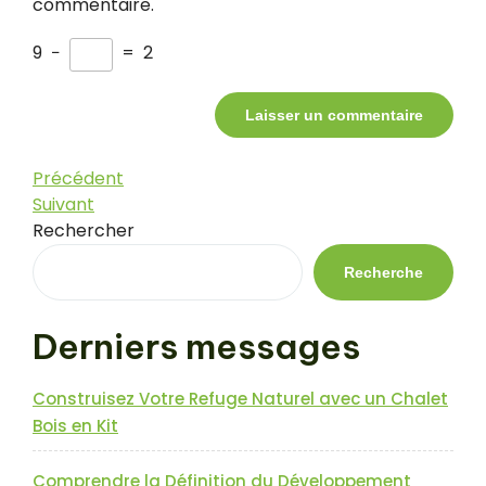
commentaire.
9
−
=
2
Navigation
Article
Précédent
précédent
Article
Suivant
de
suivant
Rechercher
l’article
Recherche
Derniers messages
Construisez Votre Refuge Naturel avec un Chalet
Bois en Kit
Comprendre la Définition du Développement