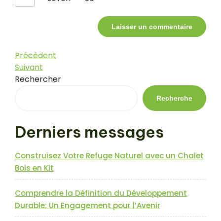
Navigation
Article
Précédent
précédent
Article
Suivant
de
suivant
Rechercher
l’article
Recherche
Derniers messages
Construisez Votre Refuge Naturel avec un Chalet
Bois en Kit
Comprendre la Définition du Développement
Durable: Un Engagement pour l’Avenir