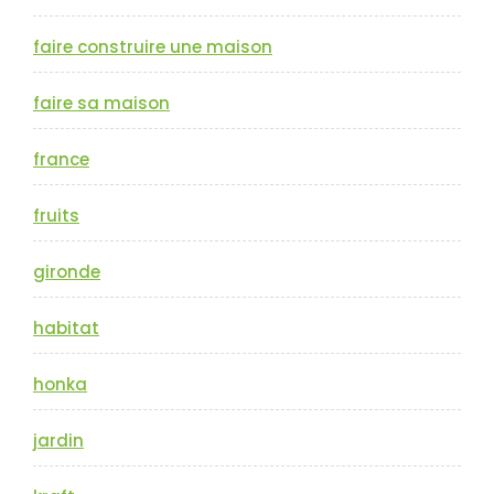
faire construire une maison
faire sa maison
france
fruits
gironde
habitat
honka
jardin