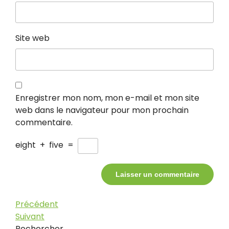
Site web
Enregistrer mon nom, mon e-mail et mon site
web dans le navigateur pour mon prochain
commentaire.
eight
+
five
=
Navigation
Article
Précédent
précédent
Article
Suivant
de
suivant
Rechercher