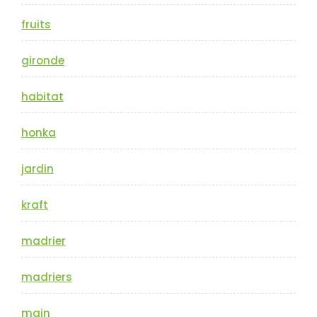
fruits
gironde
habitat
honka
jardin
kraft
madrier
madriers
main