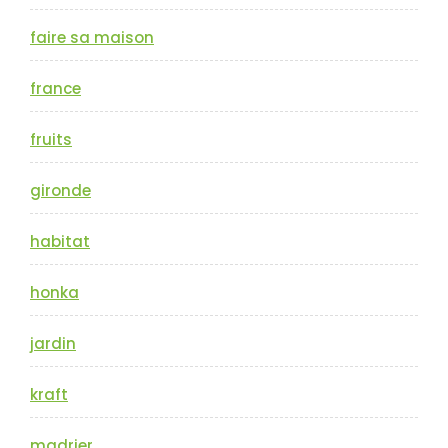
faire sa maison
france
fruits
gironde
habitat
honka
jardin
kraft
madrier