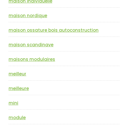
maison individuelle
maison nordique
maison ossature bois autoconstruction
maison scandinave
maisons modulaires
meilleur
meilleure
mini
module