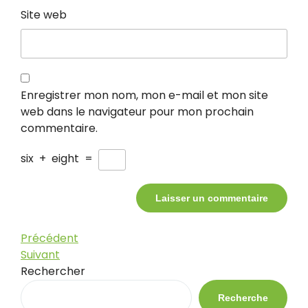
Site web
Enregistrer mon nom, mon e-mail et mon site
web dans le navigateur pour mon prochain
commentaire.
six
+
eight
=
Navigation
Article
Précédent
précédent
Article
Suivant
de
suivant
Rechercher
l’article
Recherche