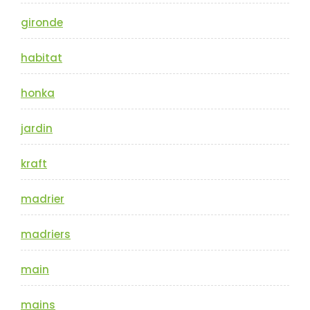
gironde
habitat
honka
jardin
kraft
madrier
madriers
main
mains