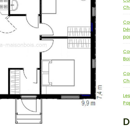
Co
Cha
Co
Dé
pou
Co
Boi
Co
Cha
Le
Pa
D