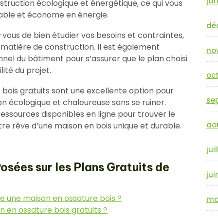
jan
ruction écologique et énergétique, ce qui vous
able et économe en énergie.
dé
z-vous de bien étudier vos besoins et contraintes,
 matière de construction. Il est également
no
el du bâtiment pour s’assurer que le plan choisi
ité du projet.
oc
 bois gratuits sont une excellente option pour
se
on écologique et chaleureuse sans se ruiner.
ressources disponibles en ligne pour trouver le
ao
otre rêve d’une maison en bois unique et durable.
jui
sées sur les Plans Gratuits de
jui
re une maison en ossature bois ?
ma
n en ossature bois gratuits ?