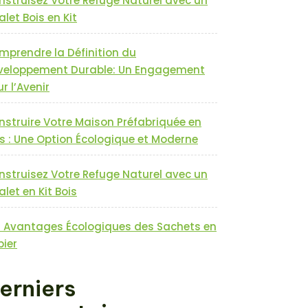
nstruisez Votre Refuge Naturel avec un
let Bois en Kit
mprendre la Définition du
veloppement Durable: Un Engagement
r l’Avenir
nstruire Votre Maison Préfabriquée en
s : Une Option Écologique et Moderne
nstruisez Votre Refuge Naturel avec un
let en Kit Bois
s Avantages Écologiques des Sachets en
pier
erniers