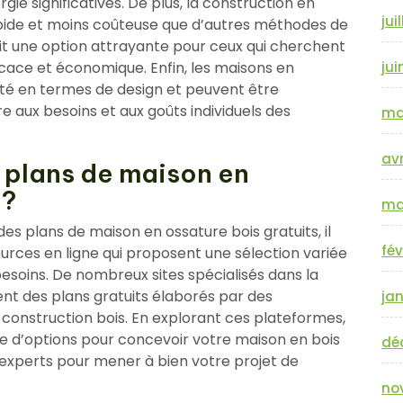
ie significatives. De plus, la construction en
jui
pide et moins coûteuse que d’autres méthodes de
fait une option attrayante pour ceux qui cherchent
icace et économique. Enfin, les maisons en
jui
lité en termes de design et peuvent être
 aux besoins et aux goûts individuels des
ma
avr
s plans de maison en
 ?
ma
s plans de maison en ossature bois gratuits, il
fév
ources en ligne qui proposent une sélection variée
besoins. De nombreux sites spécialisés dans la
ent des plans gratuits élaborés par des
jan
a construction bois. En explorant ces plateformes,
 d’options pour concevoir votre maison en bois
dé
d’experts pour mener à bien votre projet de
no