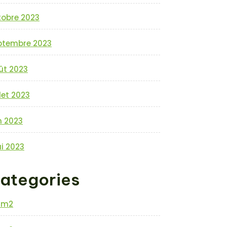
tobre 2023
ptembre 2023
ût 2023
llet 2023
n 2023
i 2023
ategories
0m2