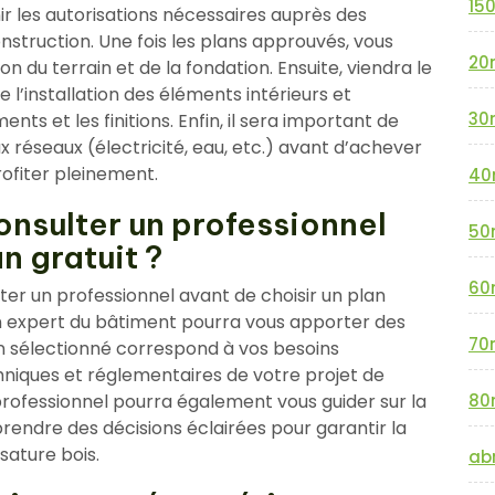
15
nir les autorisations nécessaires auprès des
struction. Une fois les plans approuvés, vous
20
n du terrain et de la fondation. Ensuite, viendra le
e l’installation des éléments intérieurs et
30
ments et les finitions. Enfin, il sera important de
 réseaux (électricité, eau, etc.) avant d’achever
rofiter pleinement.
40
onsulter un professionnel
50
n gratuit ?
60
er un professionnel avant de choisir un plan
 un expert du bâtiment pourra vous apporter des
70
an sélectionné correspond à vos besoins
chniques et réglementaires de votre projet de
professionnel pourra également vous guider sur la
80
 prendre des décisions éclairées pour garantir la
sature bois.
abr