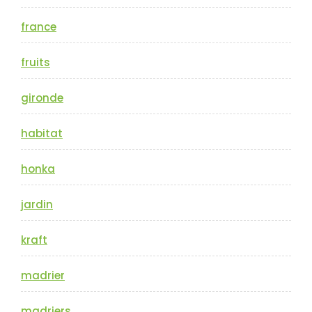
france
fruits
gironde
habitat
honka
jardin
kraft
madrier
madriers