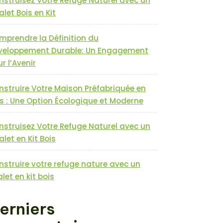
nstruisez Votre Refuge Naturel avec un
let Bois en Kit
mprendre la Définition du
veloppement Durable: Un Engagement
r l’Avenir
nstruire Votre Maison Préfabriquée en
s : Une Option Écologique et Moderne
nstruisez Votre Refuge Naturel avec un
let en Kit Bois
nstruire votre refuge nature avec un
let en kit bois
erniers