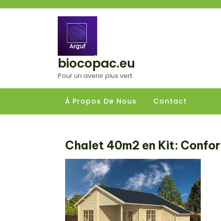
Aller
au
contenu
biocopac.eu
Pour un avenir plus vert
À Propos De Nous
Contact
Chalet 40m2 en Kit: Confo