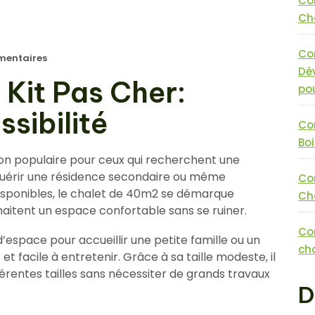
Co
Cha
Co
entaires
Dé
Kit Pas Cher:
pou
sibilité
Co
Boi
ion populaire pour ceux qui recherchent une
quérir une résidence secondaire ou même
Co
s disponibles, le chalet de 40m2 se démarque
Cha
aitent un espace confortable sans se ruiner.
Co
espace pour accueillir une petite famille ou un
cha
 facile à entretenir. Grâce à sa taille modeste, il
fférentes tailles sans nécessiter de grands travaux
D