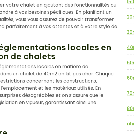
15
er votre chalet en ajoutant des fonctionnalités ou
dre à vos besoins spécifiques. En planifiant un
20
lités, vous vous assurez de pouvoir transformer
d parfaitement à vos attentes et à votre style de
30
réglementations locales en
40
on de chalets
50
s réglementations locales en matière de
r dans un chalet de 40m2 en kit pas cher. Chaque
60
restrictions concernant les constructions,
l’emplacement et les matériaux utilisés. En
70
surprises désagréables et on s’assure que le
slation en vigueur, garantissant ainsi une
80
abr
re