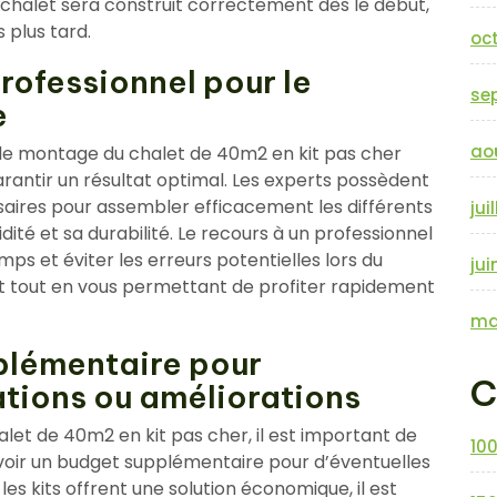
 chalet sera construit correctement dès le début,
 plus tard.
oc
professionnel pour le
se
e
ao
r le montage du chalet de 40m2 en kit pas cher
arantir un résultat optimal. Les experts possèdent
aires pour assembler efficacement les différents
jui
dité et sa durabilité. Le recours à un professionnel
s et éviter les erreurs potentielles lors du
jui
rit tout en vous permettant de profiter rapidement
ma
plémentaire pour
C
ations ou améliorations
let de 40m2 en kit pas cher, il est important de
10
oir un budget supplémentaire pour d’éventuelles
les kits offrent une solution économique, il est