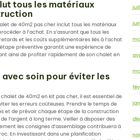
clut tous les matériaux
jui
truction
jui
 chalet de 40m2 pas cher inclut tous les matériaux
rocéder à l’achat. En s’assurant que tous les
 retards et les coûts supplémentaires liés à l’achat
ma
étape préventive garantit une expérience de
ant ainsi de profiter rapidement de son chalet en
avr
ma
 avec soin pour éviter les
fév
chalet de 40m2 en kit pas cher, il est essentiel de
jan
éviter les erreurs coûteuses. Prendre le temps de
es et de prévoir chaque étape de la construction
e l’argent à long terme. Veiller à disposer des
dé
usement les consignes d’assemblage contribuera à
oc. En investissant dans une planification
no