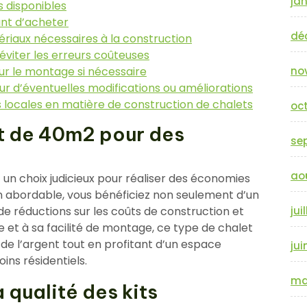
jan
s disponibles
ant d’acheter
dé
tériaux nécessaires à la construction
éviter les erreurs coûteuses
our le montage si nécessaire
no
r d’éventuelles modifications ou améliorations
s locales en matière de construction de chalets
oc
it de 40m2 pour des
se
ao
 un choix judicieux pour réaliser des économies
ion abordable, vous bénéficiez non seulement d’un
 de réductions sur les coûts de construction et
jui
e et à sa facilité de montage, ce type de chalet
e l’argent tout en profitant d’un espace
jui
ins résidentiels.
ma
 qualité des kits