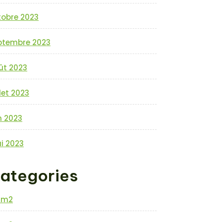
tobre 2023
ptembre 2023
ût 2023
llet 2023
n 2023
i 2023
ategories
0m2