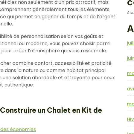
c
néficiez non seulement d’un prix attractif, mais
its comprennent généralement tous les éléments
Auc
, ce qui permet de gagner du temps et de l’argent
nelle.
A
sibilité de personnalisation selon vos goûts et
jui
ditionnel ou moderne, vous pouvez choisir parmi
s pour créer l’atmosphère qui vous ressemble.
jui
cher combine confort, accessibilité et praticité.
e dans la nature ou comme habitat principal
ma
re une solution abordable et attrayante pour ceux
t authentique.
avr
ma
 Construire un Chalet en Kit de
fév
r des économies