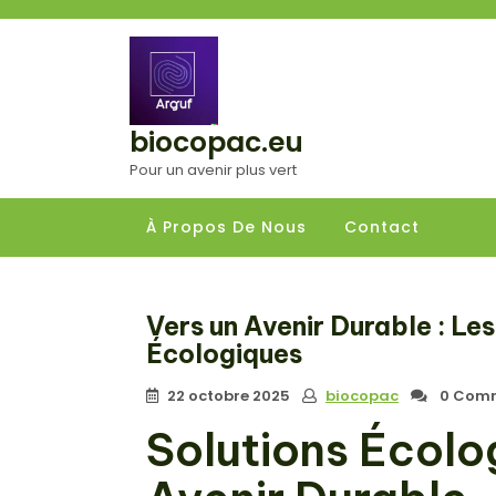
Aller
au
contenu
biocopac.eu
Pour un avenir plus vert
À Propos De Nous
Contact
Vers un Avenir Durable : Le
Écologiques
22 octobre 2025
biocopac
0 Comm
Solutions Écolog