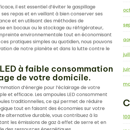
ace, il est essentiel d’éviter le gaspillage
oc
ses repas et en veillant à bien conserver ses
ance et en utilisant des méthodes de
se
e en bocaux ou le stockage au réfrigérateur,
empreinte environnementale tout en économisant
ao
ces pratiques simples au quotidien, nous pouvons
vation de notre planète et dans la lutte contre le
jui
 LED à faible consommation
jui
rage de votre domicile.
ma
ommation d’énergie pour l’éclairage de votre
imple et efficace. Les ampoules LED consomment
C
es traditionnelles, ce qui permet de réduire
gique tout en faisant des économies sur votre
te alternative durable, vous contribuez à la
10
ant les émissions de gaz à effet de serre et en
ble des ressources énergétiques.