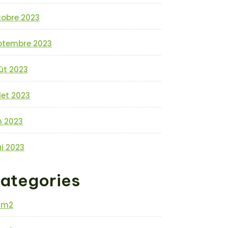
tobre 2023
ptembre 2023
ût 2023
llet 2023
n 2023
i 2023
ategories
0m2