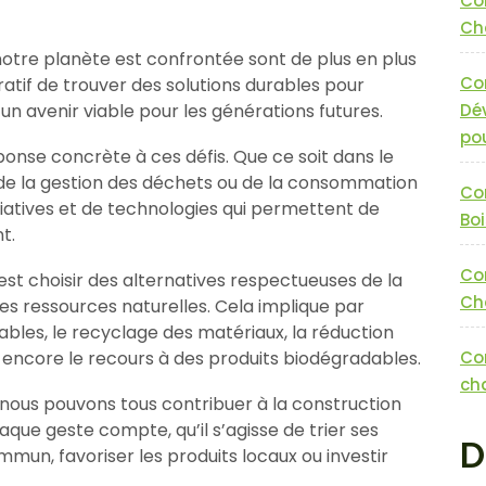
Co
Cha
otre planète est confrontée sont de plus en plus
Co
ratif de trouver des solutions durables pour
n avenir viable pour les générations futures.
Dé
pou
ponse concrète à ces défis. Que ce soit dans le
, de la gestion des déchets ou de la consommation
Co
itiatives et de technologies qui permettent de
Boi
t.
Co
est choisir des alternatives respectueuses de la
Cha
es ressources naturelles. Cela implique par
lables, le recyclage des matériaux, la réduction
u encore le recours à des produits biodégradables.
Co
cha
 nous pouvons tous contribuer à la construction
aque geste compte, qu’il s’agisse de trier ses
D
mmun, favoriser les produits locaux ou investir