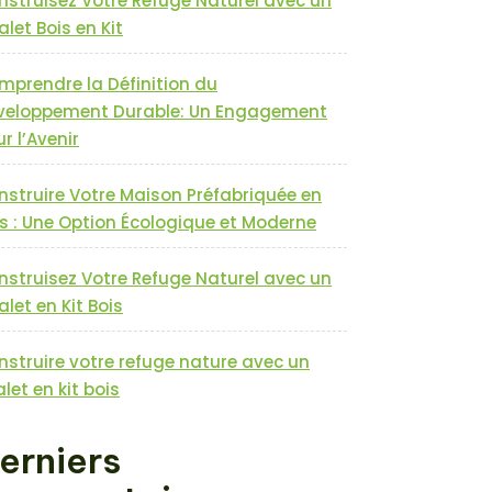
nstruisez Votre Refuge Naturel avec un
let Bois en Kit
mprendre la Définition du
veloppement Durable: Un Engagement
r l’Avenir
nstruire Votre Maison Préfabriquée en
s : Une Option Écologique et Moderne
nstruisez Votre Refuge Naturel avec un
let en Kit Bois
nstruire votre refuge nature avec un
let en kit bois
erniers