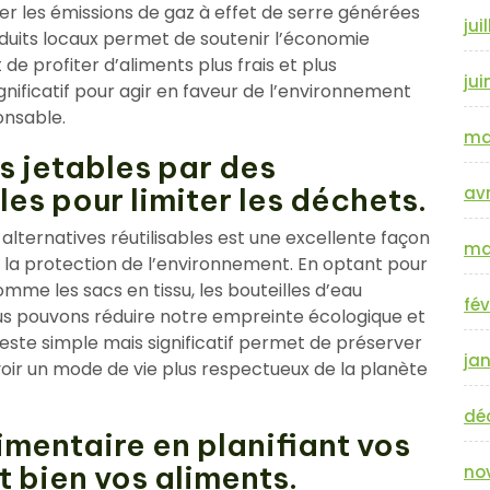
er les émissions de gaz à effet de serre générées
jui
roduits locaux permet de soutenir l’économie
 de profiter d’aliments plus frais et plus
jui
gnificatif pour agir en faveur de l’environnement
nsable.
ma
s jetables par des
les pour limiter les déchets.
avr
alternatives réutilisables est une excellente façon
ma
à la protection de l’environnement. En optant pour
omme les sacs en tissu, les bouteilles d’eau
fév
 nous pouvons réduire notre empreinte écologique et
este simple mais significatif permet de préserver
jan
oir un mode de vie plus respectueux de la planète
dé
limentaire en planifiant vos
 bien vos aliments.
no