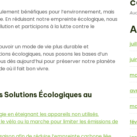
c
seulement bénéfiques pour l’environnement, mais
Auc
re. En réduisant notre empreinte écologique, nous
llution et participons à la lutte contre le
A
jui
uvoir un mode de vie plus durable et
utions écologiques, nous posons les bases d’un
jui
us dès aujourd’hui pour préserver notre planète
 où il fait bon vivre.
ma
avr
s Solutions Écologiques au
ma
 en éteignant les appareils non utilisés.
le vélo ou la marche pour limiter les émissions de
fév
saison afin de réduire l’empreinte carbone liée