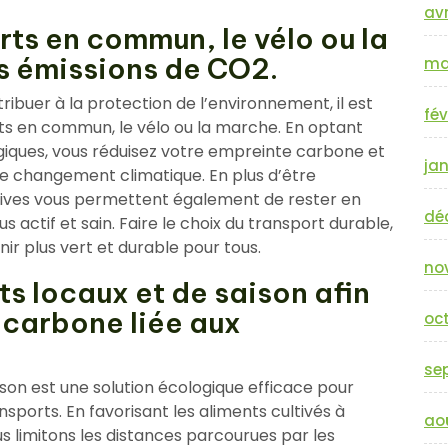
avr
orts en commun, le vélo ou la
es émissions de CO2.
ma
ribuer à la protection de l’environnement, il est
fév
ts en commun, le vélo ou la marche. En optant
ques, vous réduisez votre empreinte carbone et
jan
le changement climatique. En plus d’être
atives vous permettent également de rester en
dé
s actif et sain. Faire le choix du transport durable,
ir plus vert et durable pour tous.
no
s locaux et de saison afin
 carbone liée aux
oc
se
son est une solution écologique efficace pour
sports. En favorisant les aliments cultivés à
ao
us limitons les distances parcourues par les