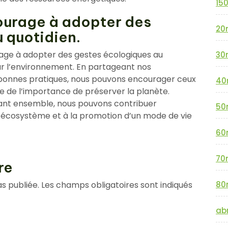
15
tourage à adopter des
20
 quotidien.
ourage à adopter des gestes écologiques au
30
sur l’environnement. En partageant nos
 bonnes pratiques, nous pouvons encourager ceux
40
e de l’importance de préserver la planète.
sant ensemble, nous pouvons contribuer
50
e écosystème et à la promotion d’un mode de vie
60
70
re
s publiée.
Les champs obligatoires sont indiqués
80
abr